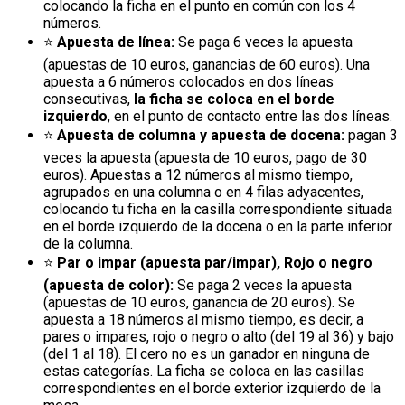
colocando la ficha en el punto en común con los 4
números.
⭐️
Apuesta de línea:
Se paga 6 veces la apuesta
(apuestas de 10 euros, ganancias de 60 euros). Una
apuesta a 6 números colocados en dos líneas
consecutivas,
la ficha se coloca en el borde
izquierdo
, en el punto de contacto entre las dos líneas.
⭐️
Apuesta de columna y apuesta de docena:
pagan 3
veces la apuesta (apuesta de 10 euros, pago de 30
euros). Apuestas a 12 números al mismo tiempo,
agrupados en una columna o en 4 filas adyacentes,
colocando tu ficha en la casilla correspondiente situada
en el borde izquierdo de la docena o en la parte inferior
de la columna.
⭐️
Par o impar (apuesta par/impar), Rojo o negro
(apuesta de color):
Se paga 2 veces la apuesta
(apuestas de 10 euros, ganancia de 20 euros). Se
apuesta a 18 números al mismo tiempo, es decir, a
pares o impares, rojo o negro o alto (del 19 al 36) y bajo
(del 1 al 18). El cero no es un ganador en ninguna de
estas categorías. La ficha se coloca en las casillas
correspondientes en el borde exterior izquierdo de la