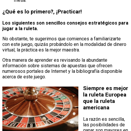
mesa.
¿Qué es lo primero?, ¡Practicar!
Los siguientes son sencillos consejos estratégicos para
jugar a la ruleta.
No obstante, te sugerimos que comiences a familiarizarte
con este juego, quizás probándolo en la modalidad de dinero
virtual, la práctica es la mejor maestra.
Otra manera de aprender es revisando la abundante
información sobre sistemas de apuestas que ofrecen
numerosos portales de Internet y la bibliografía disponible
acerca de este juego.
Siempre es mejor
la ruleta Europea
que la ruleta
americana
La razón es sencilla,
las posibilidades de
ganar son mayores en