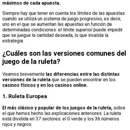
máximos de cada apuesta.
Siempre hay que tener en cuenta los límites de las apuestas
cuando se utiliza un sistema de juego progresivo, es decir,
uno en el que se aumentan las apuestas en función de
determinadas condiciones: el límite superior puede impedir
que se juegue la cantidad deseada, lo que invalida la
estrategia.
¿Cuáles son las versiones comunes del
juego de la ruleta?
Veamos brevemente
las diferencias entre las distintas
versiones de la ruleta
que se pueden encontrar en los
casinos físicos y en los casinos online.
1. Ruleta Europea
El más clásico y popular de los juegos de la ruleta,
sobre
el que hemos hecho las explicaciones anteriores. La ruleta
está dividida en 37 sectores: el 0 verde y los 36 números
rojos y negros.