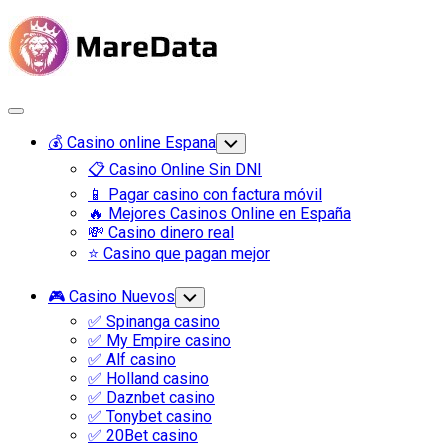
Skip
to
content
Expand
Menu
💰 Casino online Espana
Toggle
Child
📋 Casino Online Sin DNI
Menu
📱 Pagar casino con factura móvil
🔥 Mejores Casinos Online en España
💸 Casino dinero real
⭐️ Casino que pagan mejor
🎮 Casino Nuevos
Toggle
Child
✅ Spinanga casino
Menu
✅ My Empire casino
✅ Alf casino
✅ Holland casino
✅ Daznbet casino
✅ Tonybet casino
✅ 20Bet casino