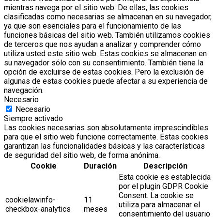
mientras navega por el sitio web. De ellas, las cookies
clasificadas como necesarias se almacenan en su navegador,
ya que son esenciales para el funcionamiento de las
funciones básicas del sitio web. También utilizamos cookies
de terceros que nos ayudan a analizar y comprender cómo
utiliza usted este sitio web. Estas cookies se almacenan en
su navegador sólo con su consentimiento. También tiene la
opción de excluirse de estas cookies. Pero la exclusión de
algunas de estas cookies puede afectar a su experiencia de
navegación.
Necesario
Necesario
Siempre activado
Las cookies necesarias son absolutamente imprescindibles
para que el sitio web funcione correctamente. Estas cookies
garantizan las funcionalidades básicas y las características
de seguridad del sitio web, de forma anónima.
Cookie
Duración
Descripción
Esta cookie es establecida
por el plugin GDPR Cookie
Consent. La cookie se
cookielawinfo-
11
utiliza para almacenar el
checkbox-analytics
meses
consentimiento del usuario