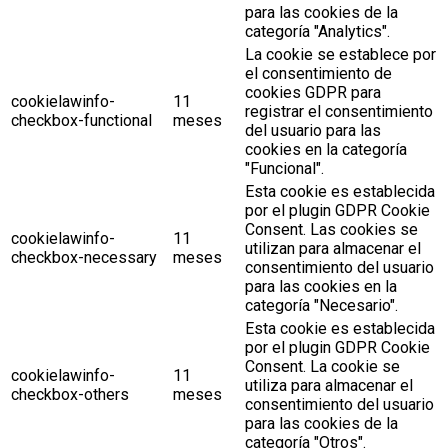
para las cookies de la
categoría "Analytics".
La cookie se establece por
el consentimiento de
cookies GDPR para
cookielawinfo-
11
registrar el consentimiento
checkbox-functional
meses
del usuario para las
cookies en la categoría
"Funcional".
Esta cookie es establecida
por el plugin GDPR Cookie
Consent. Las cookies se
cookielawinfo-
11
utilizan para almacenar el
checkbox-necessary
meses
consentimiento del usuario
para las cookies en la
categoría "Necesario".
Esta cookie es establecida
por el plugin GDPR Cookie
Consent. La cookie se
cookielawinfo-
11
utiliza para almacenar el
checkbox-others
meses
consentimiento del usuario
para las cookies de la
categoría "Otros".