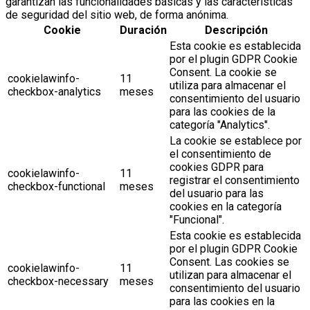
garantizan las funcionalidades básicas y las características
de seguridad del sitio web, de forma anónima.
Cookie
Duración
Descripción
Esta cookie es establecida
por el plugin GDPR Cookie
Consent. La cookie se
cookielawinfo-
11
utiliza para almacenar el
checkbox-analytics
meses
consentimiento del usuario
para las cookies de la
categoría "Analytics".
La cookie se establece por
el consentimiento de
cookies GDPR para
cookielawinfo-
11
registrar el consentimiento
checkbox-functional
meses
del usuario para las
cookies en la categoría
"Funcional".
Esta cookie es establecida
por el plugin GDPR Cookie
Consent. Las cookies se
cookielawinfo-
11
utilizan para almacenar el
checkbox-necessary
meses
consentimiento del usuario
para las cookies en la