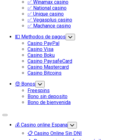
✅ Winamax casino
✅ National casino
✅ Unique casino
✅ Vegasplus casino
✅ Machance casino
💵 Methodos de pagos
Toggle
Child
Casino PayPal
Menu
Casino Visa
Casino Boku
Casino PaysafeCard
Casino Mastercard
Casino Bitcoins
🤑 Bonos
Toggle
Child
Freespins
Menu
Bono sin deposito
Bono de bienvenida
Expand
Menu
💰 Casino online Espana
Toggle
Child
📋 Casino Online Sin DNI
Menu