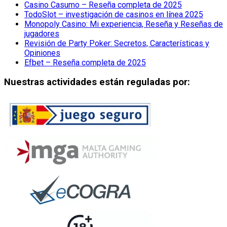
Casino Casumo – Reseña completa de 2025
TodoSlot – investigación de casinos en línea 2025
Monopoly Casino: Mi experiencia, Reseña y Reseñas de
jugadores
Revisión de Party Poker: Secretos, Características y
Opiniones
Efbet – Reseña completa de 2025
Nuestras actividades están reguladas por: