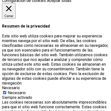
Configuración de cookies
Aceptar todas
Cerrar
Resumen de la privacidad
Este sitio web utiliza cookies para mejorar su experiencia
mientras navega por el sitio web. De ellas, las cookies
clasificadas como necesarias se almacenan en su navegador,
ya que son esenciales para el funcionamiento de las
funciones básicas del sitio web. También utilizamos cookies
de terceros que nos ayudan a analizar y comprender cómo
utiliza usted este sitio web. Estas cookies se almacenan en
su navegador sólo con su consentimiento. También tiene la
opción de excluirse de estas cookies. Pero la exclusión de
algunas de estas cookies puede afectar a su experiencia de
navegación.
Necesario
Necesario
Siempre activado
Las cookies necesarias son absolutamente imprescindibles
para que el sitio web funcione correctamente. Estas cookies