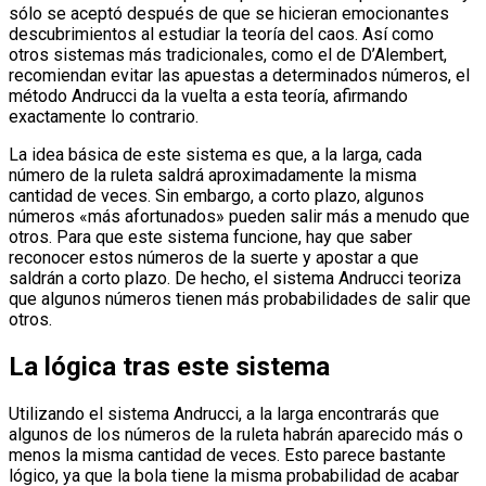
sólo se aceptó después de que se hicieran emocionantes
descubrimientos al estudiar la teoría del caos. Así como
otros sistemas más tradicionales, como el de D’Alembert,
recomiendan evitar las apuestas a determinados números, el
método Andrucci da la vuelta a esta teoría, afirmando
exactamente lo contrario.
La idea básica de este sistema es que, a la larga, cada
número de la ruleta saldrá aproximadamente la misma
cantidad de veces. Sin embargo, a corto plazo, algunos
números «más afortunados» pueden salir más a menudo que
otros. Para que este sistema funcione, hay que saber
reconocer estos números de la suerte y apostar a que
saldrán a corto plazo. De hecho, el sistema Andrucci teoriza
que algunos números tienen más probabilidades de salir que
otros.
La lógica tras este sistema
Utilizando el sistema Andrucci, a la larga encontrarás que
algunos de los números de la ruleta habrán aparecido más o
menos la misma cantidad de veces. Esto parece bastante
lógico, ya que la bola tiene la misma probabilidad de acabar