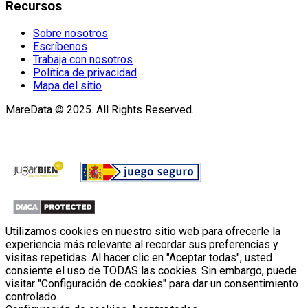
Recursos
Sobre nosotros
Escríbenos
Trabaja con nosotros
Política de privacidad
Mapa del sitio
MareData © 2025. All Rights Reserved.
Utilizamos cookies en nuestro sitio web para ofrecerle la
experiencia más relevante al recordar sus preferencias y
visitas repetidas. Al hacer clic en "Aceptar todas", usted
consiente el uso de TODAS las cookies. Sin embargo, puede
visitar "Configuración de cookies" para dar un consentimiento
controlado.