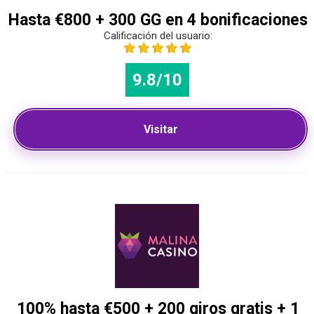
Hasta €800 + 300 GG en 4 bonificaciones
Calificación del usuario:
9.8/10
Visitar
100% hasta €500 + 200 giros gratis + 1