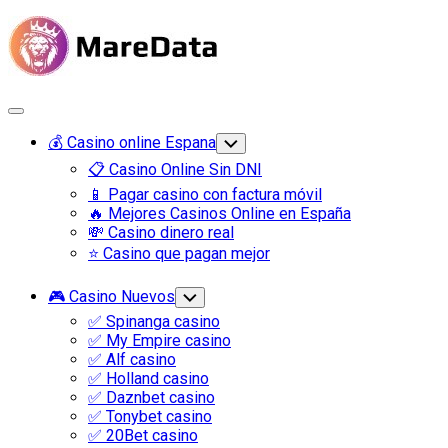
Skip
to
content
Expand
Menu
💰 Casino online Espana
Toggle
Child
📋 Casino Online Sin DNI
Menu
📱 Pagar casino con factura móvil
🔥 Mejores Casinos Online en España
💸 Casino dinero real
⭐️ Casino que pagan mejor
🎮 Casino Nuevos
Toggle
Child
✅ Spinanga casino
Menu
✅ My Empire casino
✅ Alf casino
✅ Holland casino
✅ Daznbet casino
✅ Tonybet casino
✅ 20Bet casino