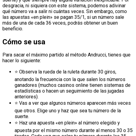
desgracia, ni siquiera con este sistema, podemos adivinar
qué número va a salir ni cuántas veces. Sin embargo, como
las apuestas «en plein» se pagan 35/1, si un número sale
más de una de cada 36 veces, podrás obtener un buen
beneficio.
Cómo se usa
Para sacar el máximo partido al método Andrucci, tienes que
hacer lo siguiente:
⭐️ Observa la rueda de la ruleta durante 30 giros,
anotando la frecuencia con la que salen los números
ganadores (muchos casinos online tienen sistemas de
estadísticas o hacen un seguimiento de las jugadas
anteriores).
⭐️ Vas a ver que algunos números aparecen más veces
que otros. Elige uno y haz que sea tu número de la
suerte.
⭐️ Haz una apuesta «en plein» al número elegido y
apuesta por el mismo número durante al menos 30 o 35