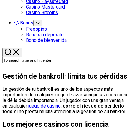
Casino PaysafeCard
Casino Mastercard
Casino Bitcoins
🤑 Bonos
Toggle
Child
Freespins
Menu
Bono sin deposito
Bono de bienvenida
Gestión de bankroll: limita tus pérdidas
La gestión de tu bankroll es uno de los aspectos más
importantes de cualquier juego de azar, aunque a veces no se
le dé la debida importancia. Un jugador con una gran ventaja
en cualquier
juego de casino
,
corre el riesgo de perderlo
todo
si no presta mucha atención a la gestión de su bankroll.
Los mejores casinos con licencia