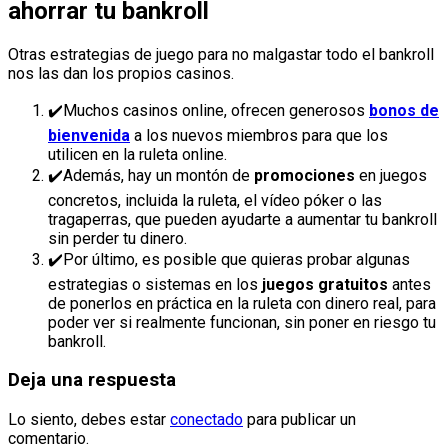
ahorrar tu bankroll
Otras estrategias de juego para no malgastar todo el bankroll
nos las dan los propios casinos.
✔️Muchos casinos online, ofrecen generosos
bonos de
bienvenida
a los nuevos miembros para que los
utilicen en la ruleta online.
✔️Además, hay un montón de
promociones
en juegos
concretos, incluida la ruleta, el vídeo póker o las
tragaperras, que pueden ayudarte a aumentar tu bankroll
sin perder tu dinero.
✔️Por último, es posible que quieras probar algunas
estrategias o sistemas en los
juegos gratuitos
antes
de ponerlos en práctica en la ruleta con dinero real, para
poder ver si realmente funcionan, sin poner en riesgo tu
bankroll.
Deja una respuesta
Lo siento, debes estar
conectado
para publicar un
comentario.