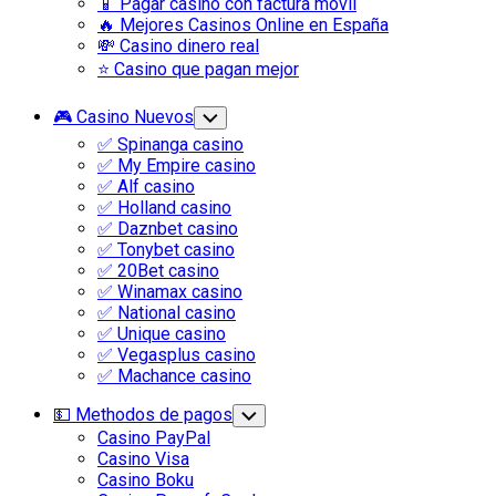
📱 Pagar casino con factura móvil
🔥 Mejores Casinos Online en España
💸 Casino dinero real
⭐️ Casino que pagan mejor
🎮 Casino Nuevos
Toggle
Child
✅ Spinanga casino
Menu
✅ My Empire casino
✅ Alf casino
✅ Holland casino
✅ Daznbet casino
✅ Tonybet casino
✅ 20Bet casino
✅ Winamax casino
✅ National casino
✅ Unique casino
✅ Vegasplus casino
✅ Machance casino
💵 Methodos de pagos
Toggle
Child
Casino PayPal
Menu
Casino Visa
Casino Boku