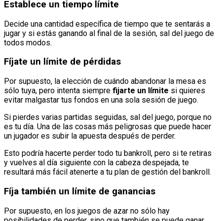
Establece un tiempo límite
Decide una cantidad específica de tiempo que te sentarás a
jugar y si estás ganando al final de la sesión, sal del juego de
todos modos.
Fíjate un límite de pérdidas
Por supuesto, la elección de cuándo abandonar la mesa es
sólo tuya, pero intenta siempre
fijarte un límite
si quieres
evitar malgastar tus fondos en una sola sesión de juego.
Si pierdes varias partidas seguidas, sal del juego, porque no
es tu día. Una de las cosas más peligrosas que puede hacer
un jugador es subir la apuesta después de perder.
Esto podría hacerte perder todo tu bankroll, pero si te retiras
y vuelves al día siguiente con la cabeza despejada, te
resultará más fácil atenerte a tu plan de gestión del bankroll.
Fíja también un límite de ganancias
Por supuesto, en los juegos de azar no sólo hay
posibilidades de perder, sino que también se puede ganar.