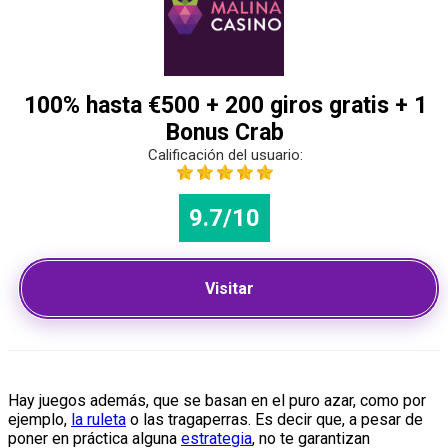
100% hasta €500 + 200 giros gratis + 1
Bonus Crab
Calificación del usuario:
9.7/10
Visitar
Hay juegos además, que se basan en el puro azar, como por
ejemplo,
la ruleta
o las tragaperras. Es decir que, a pesar de
poner en práctica alguna
estrategia
, no te garantizan