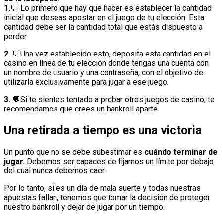
1.
💬 Lo primero que hay que hacer es establecer la cantidad
inicial que deseas apostar en el juego de tu elección. Esta
cantidad debe ser la cantidad total que estás dispuesto a
perder.
2.
💬Una vez establecido esto, deposita esta cantidad en el
casino en línea de tu elección donde tengas una cuenta con
un nombre de usuario y una contraseña, con el objetivo de
utilizarla exclusivamente para jugar a ese juego.
3.
💬Si te sientes tentado a probar otros juegos de casino, te
recomendamos que crees un bankroll aparte.
Una retirada a tiempo es una victoria
Un punto que no se debe subestimar es
cuándo terminar de
jugar.
Debemos ser capaces de fijarnos un límite por debajo
del cual nunca debemos caer.
Por lo tanto, si es un día de mala suerte y todas nuestras
apuestas fallan, tenemos que tomar la decisión de proteger
nuestro bankroll y dejar de jugar por un tiempo.