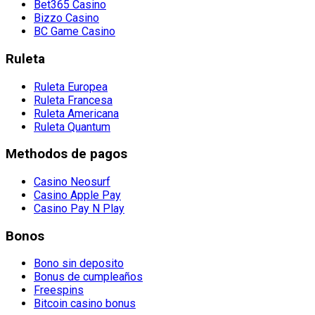
Bet365 Casino
Bizzo Casino
BC Game Casino
Ruleta
Ruleta Europea
Ruleta Francesa
Ruleta Americana
Ruleta Quantum
Methodos de pagos
Casino Neosurf
Casino Apple Pay
Casino Pay N Play
Bonos
Bono sin deposito
Bonus de cumpleaños
Freespins
Bitcoin casino bonus