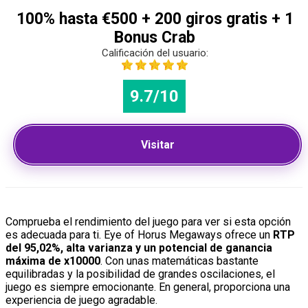
100% hasta €500 + 200 giros gratis + 1
Bonus Crab
Calificación del usuario:
9.7/10
Visitar
Comprueba el rendimiento del juego para ver si esta opción
es adecuada para ti. Eye of Horus Megaways ofrece un
RTP
del 95,02%, alta varianza y un potencial de ganancia
máxima de x10000
. Con unas matemáticas bastante
equilibradas y la posibilidad de grandes oscilaciones, el
juego es siempre emocionante. En general, proporciona una
experiencia de juego agradable.