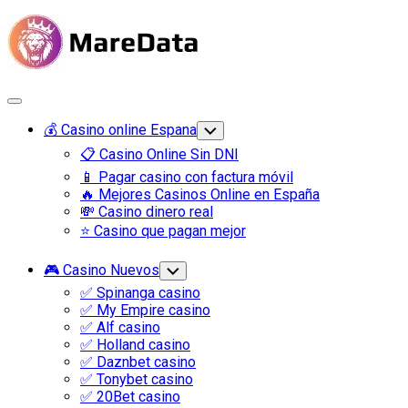
Skip
to
content
Expand
Menu
💰 Casino online Espana
Toggle
Child
📋 Casino Online Sin DNI
Menu
📱 Pagar casino con factura móvil
🔥 Mejores Casinos Online en España
💸 Casino dinero real
⭐️ Casino que pagan mejor
🎮 Casino Nuevos
Toggle
Child
✅ Spinanga casino
Menu
✅ My Empire casino
✅ Alf casino
✅ Holland casino
✅ Daznbet casino
✅ Tonybet casino
✅ 20Bet casino