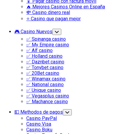
📱 Pagar casino con factura móvil
🔥 Mejores Casinos Online en España
💸 Casino dinero real
⭐️ Casino que pagan mejor
🎮 Casino Nuevos
Toggle
Child
✅ Spinanga casino
Menu
✅ My Empire casino
✅ Alf casino
✅ Holland casino
✅ Daznbet casino
✅ Tonybet casino
✅ 20Bet casino
✅ Winamax casino
✅ National casino
✅ Unique casino
✅ Vegasplus casino
✅ Machance casino
💵 Methodos de pagos
Toggle
Child
Casino PayPal
Menu
Casino Visa
Casino Boku