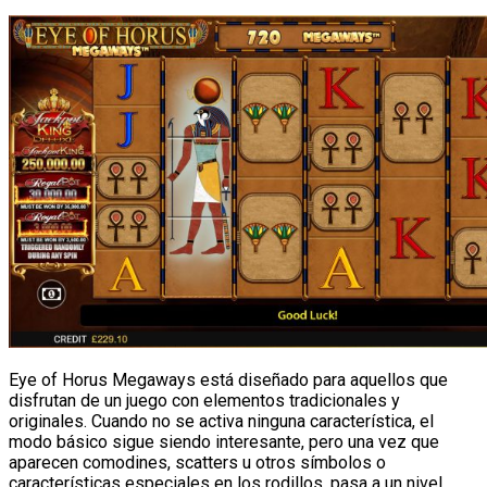
Eye of Horus Megaways está diseñado para aquellos que
disfrutan de un juego con elementos tradicionales y
originales. Cuando no se activa ninguna característica, el
modo básico sigue siendo interesante, pero una vez que
aparecen comodines, scatters u otros símbolos o
características especiales en los rodillos, pasa a un nivel