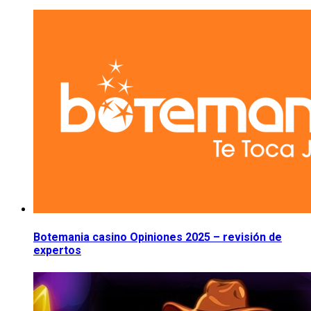
Botemania casino Opiniones 2025 – revisión de
expertos