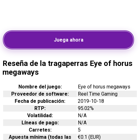
Juega ahora
Reseña de la tragaperras Eye of horus
megaways
Nombre del juego:
Eye of horus megaways
Proveedor de software:
Reel Time Gaming
Fecha de publicación:
2019-10-18
RTP:
95.02%
Volatilidad:
N/A
Líneas de pago:
N/A
Carretes:
5
Apuesta mínima (todas las
€0.1 (EUR)