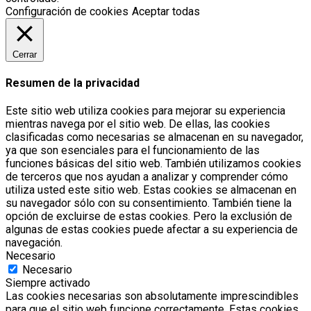
Configuración de cookies
Aceptar todas
Cerrar
Resumen de la privacidad
Este sitio web utiliza cookies para mejorar su experiencia
mientras navega por el sitio web. De ellas, las cookies
clasificadas como necesarias se almacenan en su navegador,
ya que son esenciales para el funcionamiento de las
funciones básicas del sitio web. También utilizamos cookies
de terceros que nos ayudan a analizar y comprender cómo
utiliza usted este sitio web. Estas cookies se almacenan en
su navegador sólo con su consentimiento. También tiene la
opción de excluirse de estas cookies. Pero la exclusión de
algunas de estas cookies puede afectar a su experiencia de
navegación.
Necesario
Necesario
Siempre activado
Las cookies necesarias son absolutamente imprescindibles
para que el sitio web funcione correctamente. Estas cookies