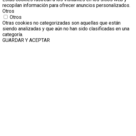
recopilan información para ofrecer anuncios personalizados.
Otros
Otros
Otras cookies no categorizadas son aquellas que están
siendo analizadas y que aún no han sido clasificadas en una
categoría.
GUARDAR Y ACEPTAR