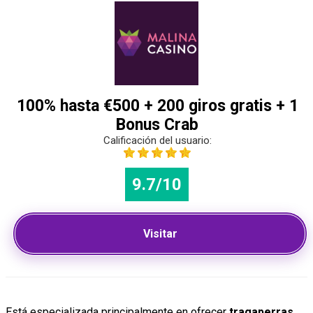
100% hasta €500 + 200 giros gratis + 1
Bonus Crab
Calificación del usuario:
9.7/10
Visitar
Está especializada principalmente en ofrecer
tragaperras