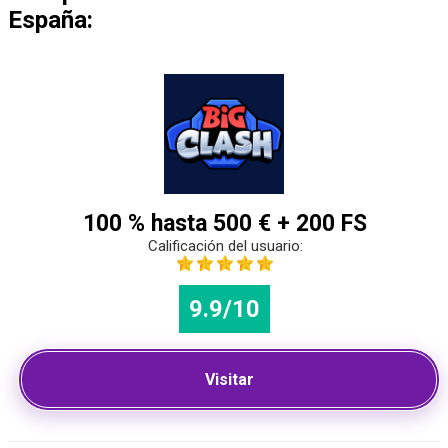
Еspaña:
100 % hasta 500 € + 200 FS
Calificación del usuario:
9.9/10
Visitar