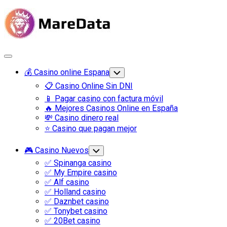
Skip
to
content
Expand
Menu
💰 Casino online Espana
Toggle
Child
📋 Casino Online Sin DNI
Menu
📱 Pagar casino con factura móvil
🔥 Mejores Casinos Online en España
💸 Casino dinero real
⭐️ Casino que pagan mejor
🎮 Casino Nuevos
Toggle
Child
✅ Spinanga casino
Menu
✅ My Empire casino
✅ Alf casino
✅ Holland casino
✅ Daznbet casino
✅ Tonybet casino
✅ 20Bet casino