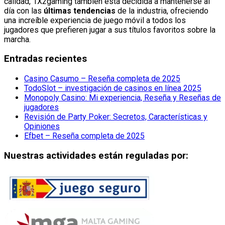
calidad, 1X2gaming también está decidida a mantenerse al
día con las
últimas tendencias
de la industria, ofreciendo
una increíble experiencia de juego móvil a todos los
jugadores que prefieren jugar a sus títulos favoritos sobre la
marcha.
Entradas recientes
Casino Casumo – Reseña completa de 2025
TodoSlot – investigación de casinos en línea 2025
Monopoly Casino: Mi experiencia, Reseña y Reseñas de
jugadores
Revisión de Party Poker: Secretos, Características y
Opiniones
Efbet – Reseña completa de 2025
Nuestras actividades están reguladas por: