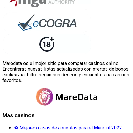
Maredata es el mejor sitio para comparar casinos online.
Encontrarás nuevas listas actualizadas con ofertas de bonos
exclusivas. Filtre según sus deseos y encuentre sus casinos
favoritos.
Mas casinos
⚽ Mejores casas de apuestas para el Mundial 2022