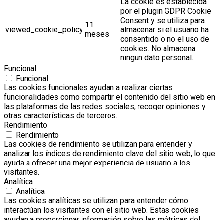
La cookie es establecida
por el plugin GDPR Cookie
Consent y se utiliza para
11
viewed_cookie_policy
almacenar si el usuario ha
meses
consentido o no el uso de
cookies. No almacena
ningún dato personal.
Funcional
Funcional
Las cookies funcionales ayudan a realizar ciertas
funcionalidades como compartir el contenido del sitio web en
las plataformas de las redes sociales, recoger opiniones y
otras características de terceros.
Rendimiento
Rendimiento
Las cookies de rendimiento se utilizan para entender y
analizar los índices de rendimiento clave del sitio web, lo que
ayuda a ofrecer una mejor experiencia de usuario a los
visitantes.
Analítica
Analítica
Las cookies analíticas se utilizan para entender cómo
interactúan los visitantes con el sitio web. Estas cookies
ayudan a proporcionar información sobre las métricas del