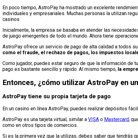
En poco tiempo, AstroPay ha mostrado un excelente rendimiento
individuales y empresariales. Muchas personas la utilizan regu
casinos.
Inicialmente, la empresa se basaba en atender las necesidade
de juego emergentes de todo el mundo. Ahora tiene operaciones
AstroPay ofrece un servicio de pago de alta calidad a todos su
como el fraude, el rechazo de pagos, los impuestos locale
Como jugador, puedes estar seguro de que la información de t
pago es bastante sencillo y rápido. Al mismo tiempo,
la empres
Entonces, ¿cómo utilizar AstroPay en un
AstroPay tiene su propia tarjeta de pago
En un casino en línea AstroPay, puedes realizar depósitos fáci
AstroPay es una tarjeta virtual, similar a
VISA
o
Mastercard
, qu
como en otros tipos de comercios.
Si es la primera vez que la utilizas, debes saber que tendrás qu