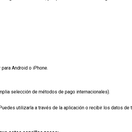
 para Android o iPhone.
amplia selección de métodos de pago internacionales).
edes utilizarla a través de la aplicación o recibir los datos de t