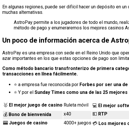
En algunas regiones, puede ser difícil hacer un depósito en un 
muchas alternativas.
AstroPay permite a los jugadores de todo el mundo, realiz
método de pago y enumeraremos los mejores casinos As
Un poco de información acerca de Astr
AstroPay es una empresa con sede en el Reino Unido que opera
azar importantes en los que estas opciones de pago son limit
Como método bancario transfronterizo de primera categorí
transacciones en línea fácilmente.
⭐️ a empresa fue reconocida por
Forbes por ser una de
⭐️ Y por el
Sunday Times como una de las 25 mejore
🥇
El mejor juego de casino
Ruleta móvil
💻
El mejor soft
x40
💵
RTP
💰
Bono de bienvenida
🎰
Juegos de casino
4000+ juegos
💳
Los mejores c